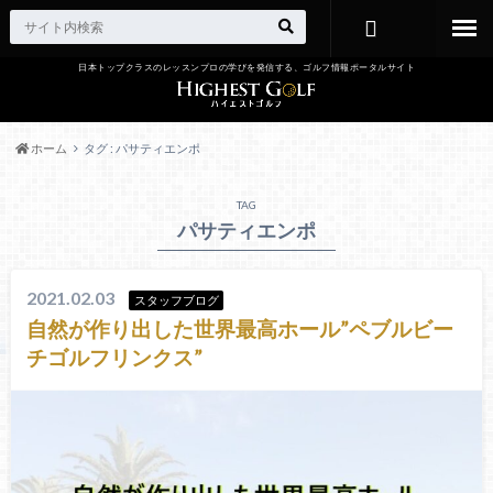
日本トップクラスのレッスンプロの学びを発信する、ゴルフ情報ポータルサイト
お問い合わ
せ
ホーム
タグ : パサティエンポ
TAG
パサティエンポ
2021.02.03
スタッフブログ
自然が作り出した世界最高ホール”ペブルビー
チゴルフリンクス”