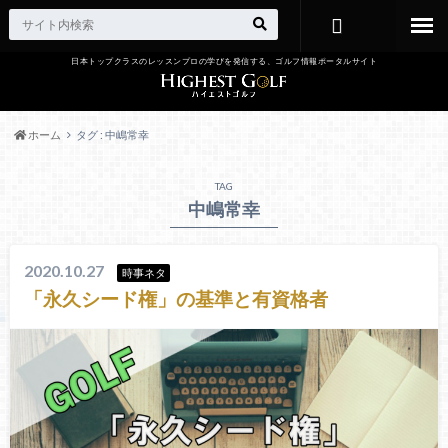
日本トップクラスのレッスンプロの学びを発信する、ゴルフ情報ポータルサイト
お問い合わ
せ
ホーム
タグ : 中嶋常幸
TAG
中嶋常幸
2020.10.27
時事ネタ
「永久シード権」の基準と有資格者