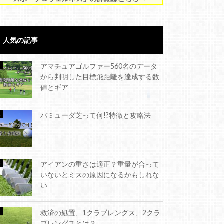
人気の記事
アマチュアゴルファー560名のデータ
から判明した目標飛距離を達成する数
値とギア
バミューダ芝って何!?特徴と攻略法
アイアンの重さは適正？重量が合って
いないとミスの原因になるかもしれな
い
救済の処置、1クラブレングス、2クラ
ブレングスとは？