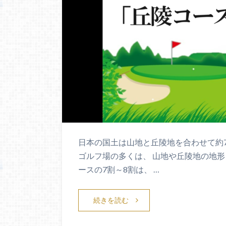
日本の国土は山地と丘陵地を合わせて約7
ゴルフ場の多くは、 山地や丘陵地の地
ースの7割～8割は、 …
続きを読む