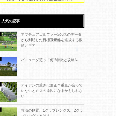
人気の記事
アマチュアゴルファー560名のデータ
から判明した目標飛距離を達成する数
値とギア
バミューダ芝って何!?特徴と攻略法
アイアンの重さは適正？重量が合って
いないとミスの原因になるかもしれな
い
救済の処置、1クラブレングス、2クラ
ブレングスとは？