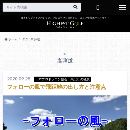
日本トップクラスのレッスンプロの学びを発信する、ゴルフ情報ポータルサイト
お問い合わ
せ
ホーム
タグ : 高弾道
TAG
高弾道
2020.09.28
日本プロドラコン協会 飛ばしの極意
フォローの風で飛距離の出し方と注意点