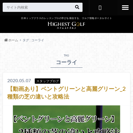
日本トップクラスのレッスンプロの学びを発信する、ゴルフ情報ポータルサイト
お問い合わ
せ
ホーム
タグ : コーライ
TAG
コーライ
2020.05.07
スタッフブログ
【動画あり】ベントグリーンと高麗グリーン_2
種類の芝の違いと攻略法