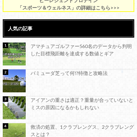
ビーレジェンドプロテイン
「スポーツ＆ウェルネス」の詳細はこちら>>>
人気の記事
アマチュアゴルファー560名のデータから判明
した目標飛距離を達成する数値とギア
バミューダ芝って何!?特徴と攻略法
アイアンの重さは適正？重量が合っていないと
ミスの原因になるかもしれない
救済の処置、1クラブレングス、2クラブレング
スとは？