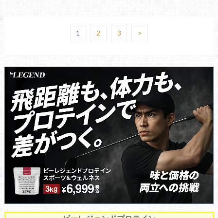
1
2
3
>