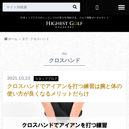
日本トップクラスのレッスンプロの学びを発信する、ゴルフ情報ポータルサイト
お問い合わ
せ
ホーム
タグ : クロスハンド
TAG
クロスハンド
2021.10.23
スタッフブログ
クロスハンドでアイアンを打つ練習は腕と体の
使い方が良くなるメリットだらけ