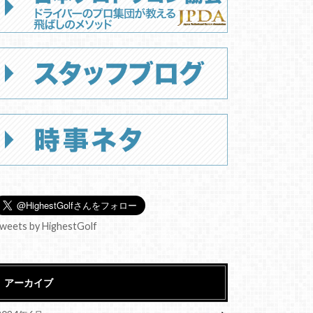
weets by HighestGolf
アーカイブ