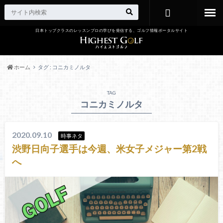
日本トップクラスのレッスンプロの学びを発信する、ゴルフ情報ポータルサイト
お問い合わ
せ
ホーム
タグ : コニカミノルタ
TAG
コニカミノルタ
2020.09.10
時事ネタ
渋野日向子選手は今週、米女子メジャー第2戦
へ