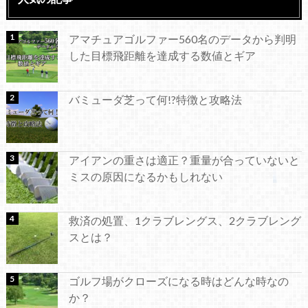
アマチュアゴルファー560名のデータから判明
した目標飛距離を達成する数値とギア
バミューダ芝って何!?特徴と攻略法
アイアンの重さは適正？重量が合っていないと
ミスの原因になるかもしれない
救済の処置、1クラブレングス、2クラブレング
スとは？
ゴルフ場がクローズになる時はどんな時なの
か？