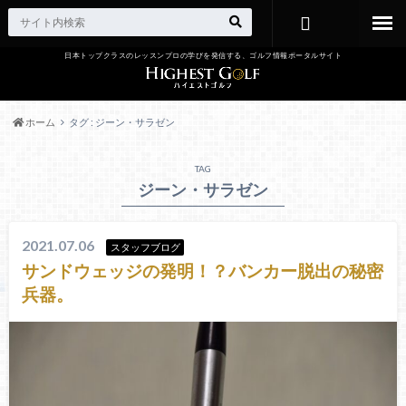
日本トップクラスのレッスンプロの学びを発信する、ゴルフ情報ポータルサイト
お問い合わ
せ
ホーム
タグ : ジーン・サラゼン
TAG
ジーン・サラゼン
2021.07.06
スタッフブログ
サンドウェッジの発明！？バンカー脱出の秘密
兵器。