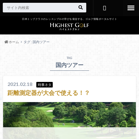
日本トップクラスのレッスンプロの学びを発信する、ゴルフ情報ポータルサイト
お問い合わ
せ
ホーム
タグ : 国内ツアー
TAG
国内ツアー
2021.02.18
時事ネタ
距離測定器が大会で使える！？