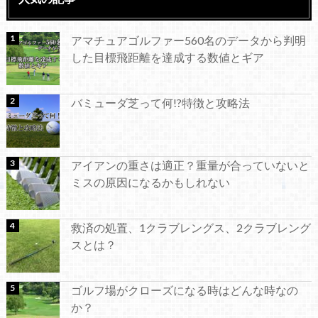
アマチュアゴルファー560名のデータから判明
した目標飛距離を達成する数値とギア
バミューダ芝って何!?特徴と攻略法
アイアンの重さは適正？重量が合っていないと
ミスの原因になるかもしれない
救済の処置、1クラブレングス、2クラブレング
スとは？
ゴルフ場がクローズになる時はどんな時なの
か？