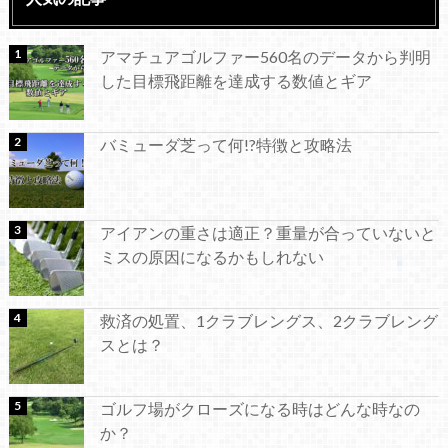
アマチュアゴルファー560名のデータから判明
した目標飛距離を達成する数値とギア
バミューダ芝って何!?特徴と攻略法
アイアンの重さは適正？重量が合っていないと
ミスの原因になるかもしれない
救済の処置、1クラブレングス、2クラブレング
スとは？
ゴルフ場がクローズになる時はどんな時なの
か？