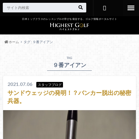
日本トップクラスのレッスンプロの学びを発信する、ゴルフ情報ポータルサイト
お問い合わ
せ
ホーム
タグ : ９番アイアン
TAG
９番アイアン
2021.07.06
スタッフブログ
サンドウェッジの発明！？バンカー脱出の秘密
兵器。