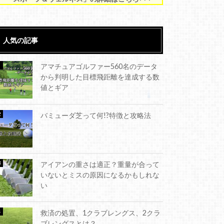
人気の記事
アマチュアゴルファー560名のデータ
から判明した目標飛距離を達成する数
値とギア
バミューダ芝って何!?特徴と攻略法
アイアンの重さは適正？重量が合って
いないとミスの原因になるかもしれな
い
救済の処置、1クラブレングス、2クラ
ブレングスとは？