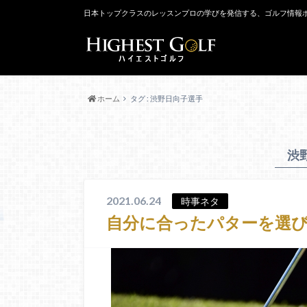
日本トップクラスのレッスンプロの学びを発信する、ゴルフ情報
ホーム
タグ : 渋野日向子選手
渋
2021.06.24
時事ネタ
自分に合ったパターを選び