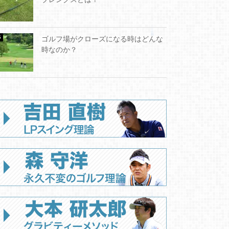
ゴルフ場がクローズになる時はどんな
時なのか？