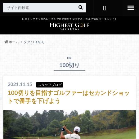
日本トップクラスのレッスンプロの学びを発信する、ゴルフ情報ポータルサイト
お問い合わ
せ
ホーム
タグ : 100切り
TAG
100切り
2021.11.15
スタッフブログ
100切りを目指すゴルファーはセカンドショッ
トで番手を下げよう