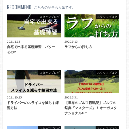
RECOMMEND
こちらの記事も人気です。
スタッフブログ
スタッフブログ
2021.1.13
2020.5.13
自宅で出来る基礎練習 パター
ラフからの打ち方
その2
スタッフブログ
スタッフブログ
2021.10.25
2021.3.31
ドライバーのスライスを減らす練
【世界のゴルフ観戦記】ゴルフの
習方法
祭典『マスターズ』！ オーガスタ
ナショナルGC…
スタッフブログ
スタッフブログ