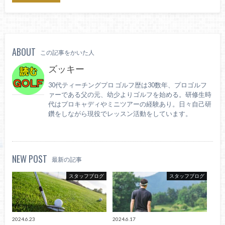
ABOUT
この記事をかいた人
ズッキー
30代ティーチングプロ ゴルフ歴は30数年、プロゴルフ
ァーである父の元、幼少よりゴルフを始める。研修生時
代はプロキャディやミニツアーの経験あり。日々自己研
鑽をしながら現役でレッスン活動をしています。
NEW POST
最新の記事
スタッフブログ
スタッフブログ
2024.6.23
2024.6.17