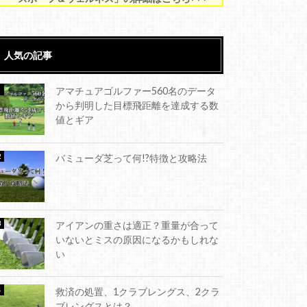
人気の記事
アマチュアゴルファー560名のデータ
から判明した目標飛距離を達成する数
値とギア
バミューダ芝って何!?特徴と攻略法
アイアンの重さは適正？重量が合って
いないとミスの原因になるかもしれな
い
救済の処置、1クラブレングス、2クラ
ブレングスとは？