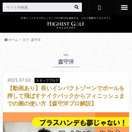
日本トップクラスのレッスンプロの学びを発信する、ゴルフ情報ポータルサイト
お問い合わ
せ
ホーム
タグ : 森守洋
TAG
森守洋
2021.07.02
スタッフブログ
【動画あり】長いインパクトゾーンでボールを
押して飛ばすテイクバックからフィニッシュま
での腕の使い方【森守洋プロ解説】