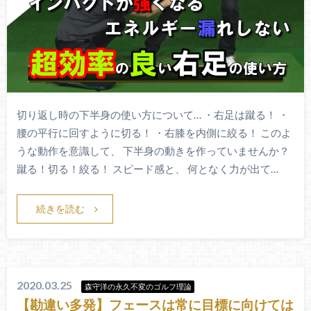
切り返し時の下半身の使い方について… ・右足は蹴る！ ・
腰の平行に回すように切る！ ・右膝を内側に絞る！ このよ
うな動作を意識して、 下半身の動きを作っていませんか？
蹴る！切る！絞る！ スピード感と、 何となく力が出て…
続きを読む
2020.03.25
森守洋の永久不変のゴルフ理論
【勘違い多発】フェースは常に目標に向けては