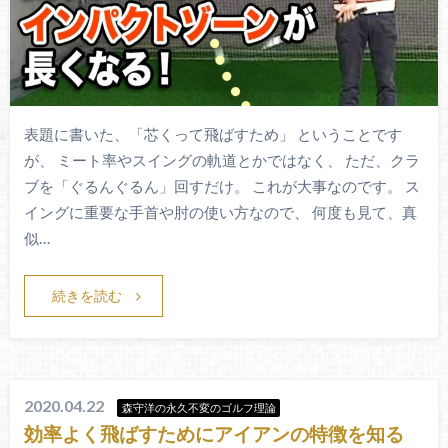
表題に書いた、「芯くって飛ばすため」 ということです
が、 ミート率やスイングの軌道とかではなく、 ただ、クラ
ブを「ぐるんぐるん」回すだけ。 これが大事なのです。 ス
イングに重要な手首や肘の使い方なので、 何度も見て、真
似…
続きを読む
2020.04.22
森守洋の永久不変のゴルフ理論
効率よく飛ばすためにアイアンの特徴を知る