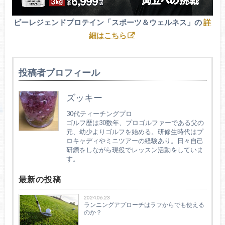
ビーレジェンドプロテイン「スポーツ＆ウェルネス」の
詳
細はこちら
投稿者プロフィール
ズッキー
30代ティーチングプロ
ゴルフ歴は30数年、プロゴルファーである父の
元、幼少よりゴルフを始める。研修生時代はプ
ロキャディやミニツアーの経験あり。日々自己
研鑽をしながら現役でレッスン活動をしていま
す。
最新の投稿
2024.06.23
ランニングアプローチはラフからでも使える
のか？