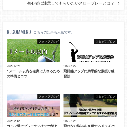
初心者に注意してもらいたいスロープレーとは？
RECOMMEND
こちらの記事も人気です。
スタッフブログ
スタッフブログ
2020.6.29
2020.5.22
1メートル以内を確実に入れるため
飛距離アップに効果的な素振り練
の準備とコツ
習法
スタッフブログ
スタッフブログ
2021.2.12
2022.1.21
ゴルフ場でプレーするまでの流れ
飛ばない悩みを克服するドライバ