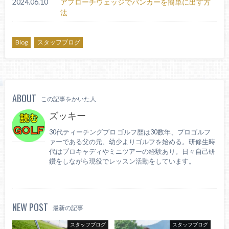
2024.06.10
アプローチウェッジでバンカーを簡単に出す方
法
Blog
スタッフブログ
ABOUT
この記事をかいた人
ズッキー
30代ティーチングプロ ゴルフ歴は30数年、プロゴルフ
ァーである父の元、幼少よりゴルフを始める。研修生時
代はプロキャディやミニツアーの経験あり。日々自己研
鑽をしながら現役でレッスン活動をしています。
NEW POST
最新の記事
スタッフブログ
スタッフブログ