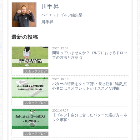
川手 昇
ハイエストゴルフ編集部
川手昇
最新の投稿
2021.12.08
間違っていませんか？ゴルフにおけるドロッ
プの方法と注意点
スタッフブログ
2021.10.09
パターの特徴をタイプ(形・長さ)別に解説_初
心者にはネオマレットがオススメな理由
スタッフブログ
2021.09.07
【ゴルフ】自分に合ったパターの選び方～ネ
ック形状～
スタッフブログ