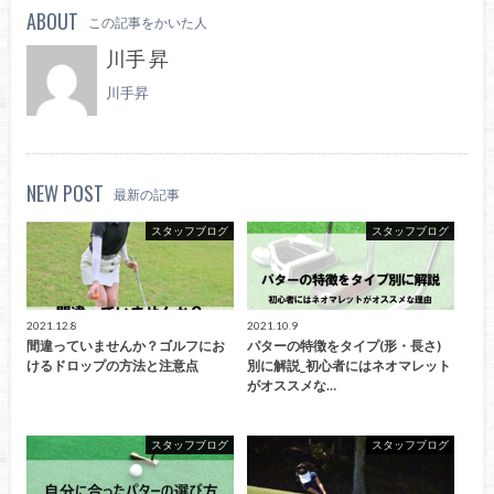
ABOUT
この記事をかいた人
川手 昇
川手昇
NEW POST
最新の記事
スタッフブログ
スタッフブログ
2021.12.8
2021.10.9
間違っていませんか？ゴルフにお
パターの特徴をタイプ(形・長さ)
けるドロップの方法と注意点
別に解説_初心者にはネオマレット
がオススメな…
スタッフブログ
スタッフブログ