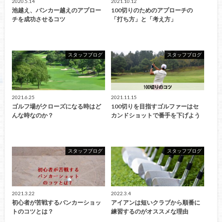
2020.5.14
2021.10.12
池越え、バンカー越えのアプロー
100切りのためのアプローチの
チを成功させるコツ
「打ち方」と「考え方」
スタッフブログ
スタッフブログ
2021.6.25
2021.11.15
ゴルフ場がクローズになる時はど
100切りを目指すゴルファーはセ
んな時なのか？
カンドショットで番手を下げよう
スタッフブログ
スタッフブログ
2021.3.22
2022.3.4
初心者が苦戦するバンカーショッ
アイアンは短いクラブから順番に
トのコツとは？
練習するのがオススメな理由