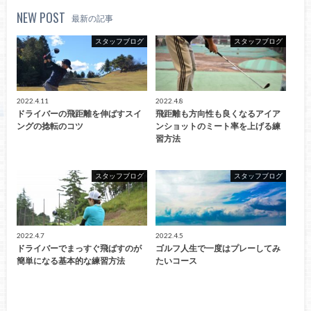
NEW POST
最新の記事
スタッフブログ
スタッフブログ
2022.4.11
2022.4.8
ドライバーの飛距離を伸ばすスイ
飛距離も方向性も良くなるアイア
ングの捻転のコツ
ンショットのミート率を上げる練
習方法
スタッフブログ
スタッフブログ
2022.4.7
2022.4.5
ドライバーでまっすぐ飛ばすのが
ゴルフ人生で一度はプレーしてみ
簡単になる基本的な練習方法
たいコース