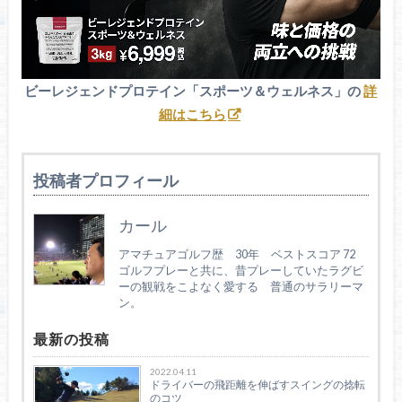
ビーレジェンドプロテイン「スポーツ＆ウェルネス」の
詳
細はこちら
投稿者プロフィール
カール
アマチュアゴルフ歴 30年 ベストスコア 72
ゴルフプレーと共に、昔プレーしていたラグビ
ーの観戦をこよなく愛する 普通のサラリーマ
ン。
最新の投稿
2022.04.11
ドライバーの飛距離を伸ばすスイングの捻転
のコツ