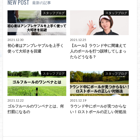
NEW POST
最新の記事
スタッフブログ
スタッフブログ
2021.12.30
2021.12.25
初心者はアンプレヤブルを上手く
【ルール】ラウンド中に間違えて
使って大叩きを回避
人のボールを打つ誤球してしまっ
たらどうなる？
スタッフブログ
スタッフブログ
2021.12.22
2021.12.19
ゴルフルールのワンペナとは、何
ラウンド中にボールが見つからな
打罰になるの
い！ロストボールの正しい対処法