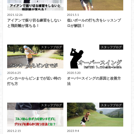
2021.12.26
2021.5.1
アイアンで振り切る練習をしない
低いボールの打ち方をレッスンプ
と飛距離が落ちる！
ロが解説！
スタッフブログ
スタッフブログ
2020.6.25
2020.5.20
バンカーからピンまでが近い時の
オーバースイングの原因と改善方
打ち方
法
スタッフブログ
スタッフブログ
2021.2.15
2023.9.4