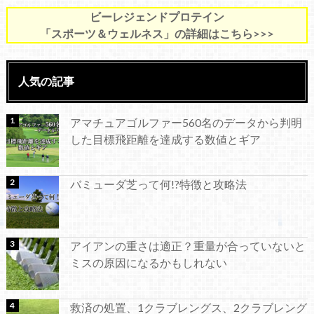
ビーレジェンドプロテイン
「スポーツ＆ウェルネス」の詳細はこちら>>>
人気の記事
アマチュアゴルファー560名のデータから判明
した目標飛距離を達成する数値とギア
バミューダ芝って何!?特徴と攻略法
アイアンの重さは適正？重量が合っていないと
ミスの原因になるかもしれない
救済の処置、1クラブレングス、2クラブレング