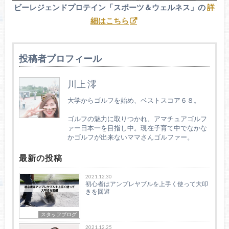
ビーレジェンドプロテイン「スポーツ＆ウェルネス」の
詳
細はこちら
投稿者プロフィール
川上 澪
大学からゴルフを始め、ベストスコア６８。
ゴルフの魅力に取りつかれ、アマチュアゴルフ
ァー日本一を目指し中。現在子育て中でなかな
かゴルフが出来ないママさんゴルファー。
最新の投稿
2021.12.30
初心者はアンプレヤブルを上手く使って大叩
きを回避
スタッフブログ
2021.12.25