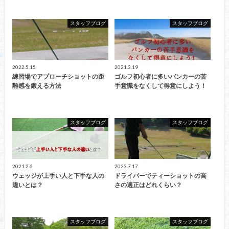
スタッフブログ
スタッフブログ
2022.5.15
2021.3.19
練習場でアプローチショットの距
ゴルフ初心者に多いバンカーの苦
離感を鍛える方法
手意識をなくして得意にしよう！
スタッフブログ
スタッフブログ
2021.2.6
2023.7.17
ウェッジが上手い人と下手な人の
ドライバーでティーショットの高
違いとは？
さの適正はどれくらい？
スタッフブログ
スタッフブログ