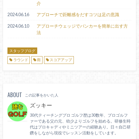
介
2024.06.16
アプローチで距離感をだすコツは足の意識
2024.06.10
アプローチウェッジでバンカーを簡単に出す方
法
スタッフブログ
ラウンド
雨
スコアアップ
ABOUT
この記事をかいた人
ズッキー
30代ティーチングプロ ゴルフ歴は30数年、プロゴルフ
ァーである父の元、幼少よりゴルフを始める。研修生時
代はプロキャディやミニツアーの経験あり。日々自己研
鑽をしながら現役でレッスン活動をしています。