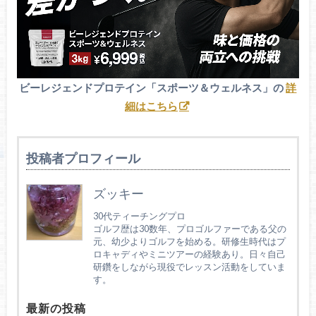
ビーレジェンドプロテイン「スポーツ＆ウェルネス」の
詳
細はこちら
投稿者プロフィール
ズッキー
30代ティーチングプロ
ゴルフ歴は30数年、プロゴルファーである父の
元、幼少よりゴルフを始める。研修生時代はプ
ロキャディやミニツアーの経験あり。日々自己
研鑽をしながら現役でレッスン活動をしていま
す。
最新の投稿