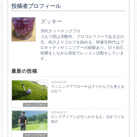
投稿者プロフィール
ズッキー
30代ティーチングプロ
ゴルフ歴は30数年、プロゴルファーである父の
元、幼少よりゴルフを始める。研修生時代はプ
ロキャディやミニツアーの経験あり。日々自己
研鑽をしながら現役でレッスン活動をしていま
す。
最新の投稿
2024.06.23
ランニングアプローチはラフからでも使える
のか？
スタッフブログ
2024.06.17
ロングアイアンが引っかかる人。治すコツを
紹介
スタッフブログ