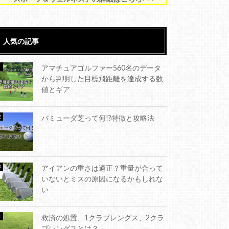
人気の記事
アマチュアゴルファー560名のデータ
から判明した目標飛距離を達成する数
値とギア
バミューダ芝って何!?特徴と攻略法
アイアンの重さは適正？重量が合って
いないとミスの原因になるかもしれな
い
救済の処置、1クラブレングス、2クラ
ブレングスとは？