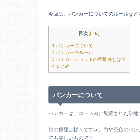
今回は、
バンカーについてのルール
など
目次
[
hide
]
1
バンカーについて
2
バンカーのルール
3
バンカーショットの距離感とは？
4
まとめ
バンカーについて
バンカーは、コース内に配置された砂地
砂の種類は様々ですが、白や茶色のバン
ても美しいものです。