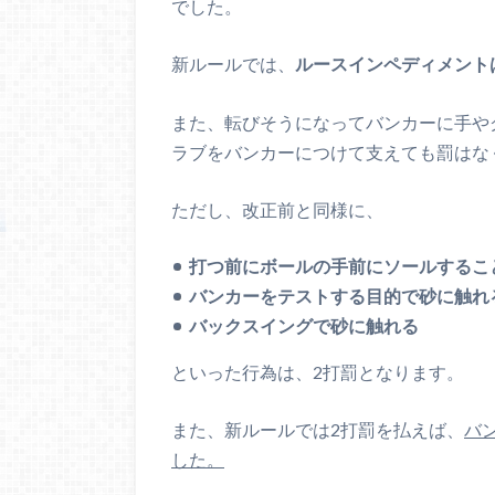
でした。
新ルールでは、
ルースインペディメント
また、転びそうになってバンカーに手や
ラブをバンカーにつけて支えても罰はな
ただし、改正前と同様に、
打つ前にボールの手前にソールするこ
バンカーをテストする目的で砂に触れ
バックスイングで砂に触れる
といった行為は、2打罰となります。
また、新ルールでは2打罰を払えば、
バ
した。