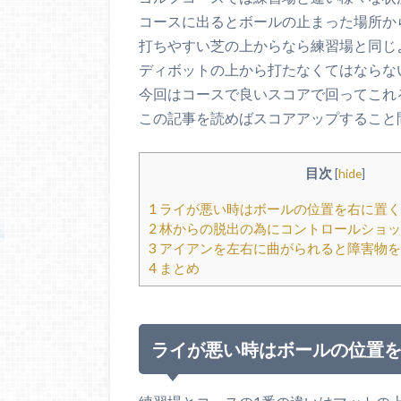
コースに出るとボールの止まった場所か
打ちやすい芝の上からなら練習場と同じ
ディボットの上から打たなくてはならな
今回はコースで良いスコアで回ってこれ
この記事を読めばスコアアップすること
目次
[
hide
]
1
ライが悪い時はボールの位置を右に置く
2
林からの脱出の為にコントロールショッ
3
アイアンを左右に曲がられると障害物を
4
まとめ
ライが悪い時はボールの位置