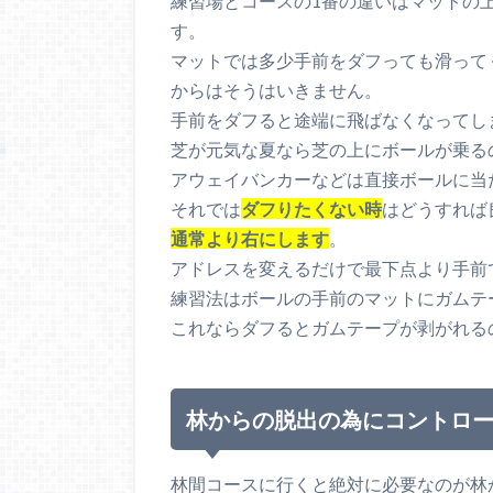
練習場とコースの1番の違いはマットの
す。
マットでは多少手前をダフっても滑って
からはそうはいきません。
手前をダフると途端に飛ばなくなってし
芝が元気な夏なら芝の上にボールが乗る
アウェイバンカーなどは直接ボールに当
それでは
ダフりたくない時
はどうすれば
通常より右にします
。
アドレスを変えるだけで最下点より手前
練習法はボールの手前のマットにガムテ
これならダフるとガムテープが剥がれる
林からの脱出の為にコントロ
林間コースに行くと絶対に必要なのが林