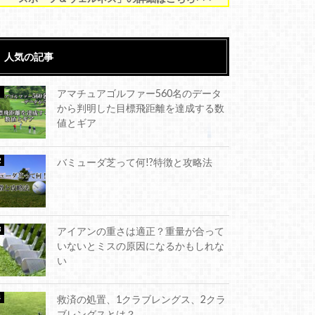
人気の記事
アマチュアゴルファー560名のデータ
から判明した目標飛距離を達成する数
値とギア
バミューダ芝って何!?特徴と攻略法
アイアンの重さは適正？重量が合って
いないとミスの原因になるかもしれな
い
救済の処置、1クラブレングス、2クラ
ブレングスとは？