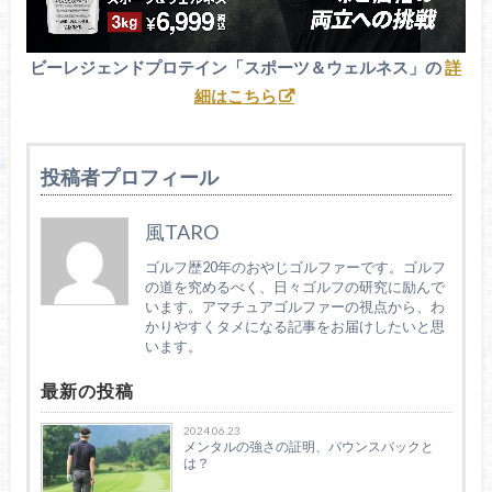
ビーレジェンドプロテイン「スポーツ＆ウェルネス」の
詳
細はこちら
投稿者プロフィール
風TARO
ゴルフ歴20年のおやじゴルファーです。ゴルフ
の道を究めるべく、日々ゴルフの研究に励んで
います。アマチュアゴルファーの視点から、わ
かりやすくタメになる記事をお届けしたいと思
います。
最新の投稿
2024.06.23
メンタルの強さの証明、バウンスバックと
は？