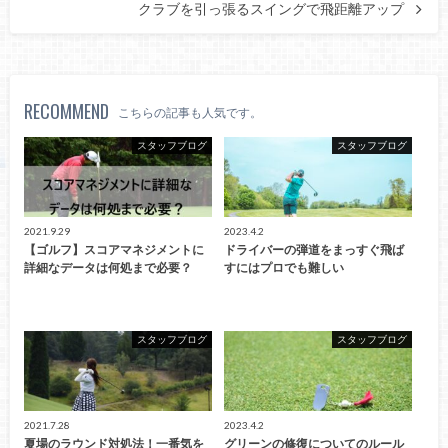
クラブを引っ張るスイングで飛距離アップ
RECOMMEND
こちらの記事も人気です。
スタッフブログ
スタッフブログ
2021.9.29
2023.4.2
【ゴルフ】スコアマネジメントに
ドライバーの弾道をまっすぐ飛ば
詳細なデータは何処まで必要？
すにはプロでも難しい
スタッフブログ
スタッフブログ
2021.7.28
2023.4.2
夏場のラウンド対処法！一番気を
グリーンの修復についてのルール