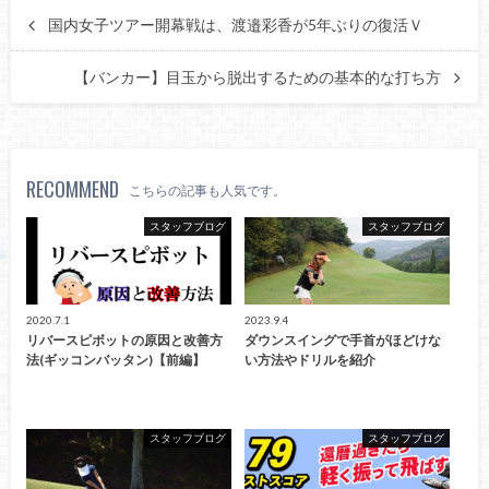
国内女子ツアー開幕戦は、渡邉彩香が5年ぶりの復活Ｖ
【バンカー】目玉から脱出するための基本的な打ち方
RECOMMEND
こちらの記事も人気です。
スタッフブログ
スタッフブログ
2020.7.1
2023.9.4
リバースピボットの原因と改善方
ダウンスイングで手首がほどけな
法(ギッコンバッタン)【前編】
い方法やドリルを紹介
スタッフブログ
スタッフブログ