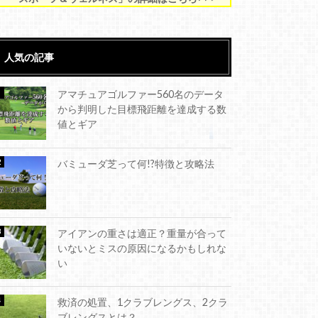
人気の記事
アマチュアゴルファー560名のデータ
から判明した目標飛距離を達成する数
値とギア
バミューダ芝って何!?特徴と攻略法
アイアンの重さは適正？重量が合って
いないとミスの原因になるかもしれな
い
救済の処置、1クラブレングス、2クラ
ブレングスとは？