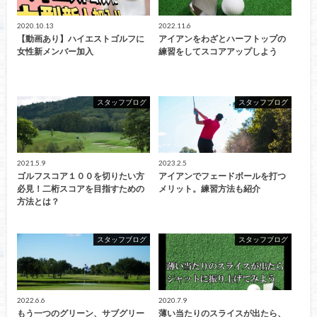
2020.10.13
2022.11.6
【動画あり】ハイエストゴルフに
アイアンをわざとハーフトップの
女性新メンバー加入
練習をしてスコアアップしよう
スタッフブログ
スタッフブログ
2021.5.9
2023.2.5
ゴルフスコア１００を切りたい方
アイアンでフェードボールを打つ
必見！二桁スコアを目指すための
メリット。練習方法も紹介
方法とは？
スタッフブログ
スタッフブログ
2022.6.6
2020.7.9
もう一つのグリーン、サブグリー
薄い当たりのスライスが出たら、