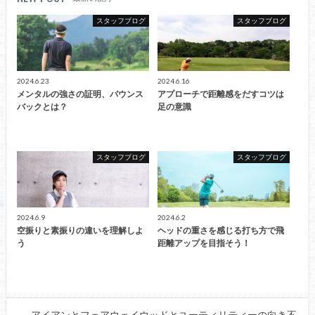
スタッフブログ
スタッフブログ
2024.6.23
2024.6.16
メンタルの強さの証明、バウンス
アプローチで距離感をだすコツは
バックとは？
足の意識
スタッフブログ
スタッフブログ
2024.6.9
2024.6.2
空振りと素振りの違いを理解しよ
ヘッドの重さを感じる打ち方で飛
う
距離アップを目指そう！
アイアンとフェアウェイウッドとユーティリティーの向き不