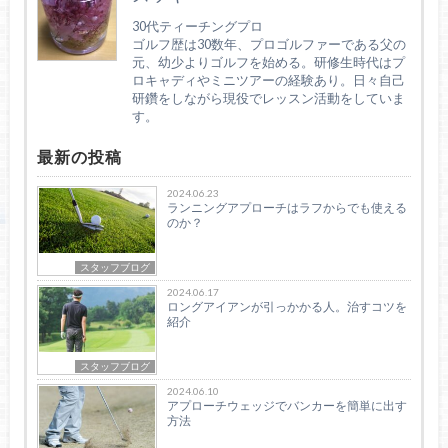
30代ティーチングプロ
ゴルフ歴は30数年、プロゴルファーである父の
元、幼少よりゴルフを始める。研修生時代はプ
ロキャディやミニツアーの経験あり。日々自己
研鑽をしながら現役でレッスン活動をしていま
す。
最新の投稿
2024.06.23
ランニングアプローチはラフからでも使える
のか？
スタッフブログ
2024.06.17
ロングアイアンが引っかかる人。治すコツを
紹介
スタッフブログ
2024.06.10
アプローチウェッジでバンカーを簡単に出す
方法