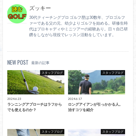
ズッキー
30代ティーチングプロ ゴルフ歴は30数年、プロゴルフ
ァーである父の元、幼少よりゴルフを始める。研修生時
代はプロキャディやミニツアーの経験あり。日々自己研
鑽をしながら現役でレッスン活動をしています。
NEW POST
最新の記事
スタッフブログ
スタッフブログ
2024.6.23
2024.6.17
ランニングアプローチはラフから
ロングアイアンが引っかかる人。
でも使えるのか？
治すコツを紹介
スタッフブログ
スタッフブログ