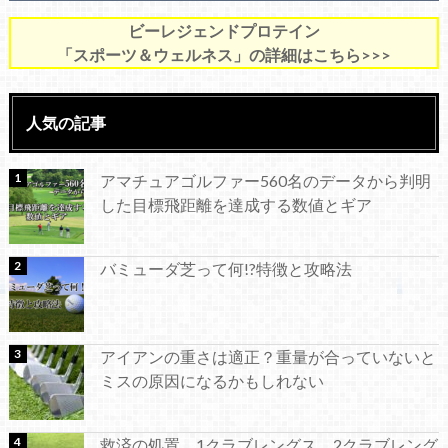
ビーレジェンドプロテイン
「スポーツ＆ウェルネス」の詳細はこちら>>>
人気の記事
アマチュアゴルファー560名のデータから判明
した目標飛距離を達成する数値とギア
バミューダ芝って何!?特徴と攻略法
アイアンの重さは適正？重量が合っていないと
ミスの原因になるかもしれない
救済の処置、1クラブレングス、2クラブレング