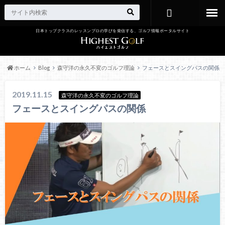
日本トップクラスのレッスンプロの学びを発信する、ゴルフ情報ポータルサイト
お問い合わ
せ
ホーム
Blog
森守洋の永久不変のゴルフ理論
フェースとスイングパスの関係
2019.11.15
森守洋の永久不変のゴルフ理論
フェースとスイングパスの関係