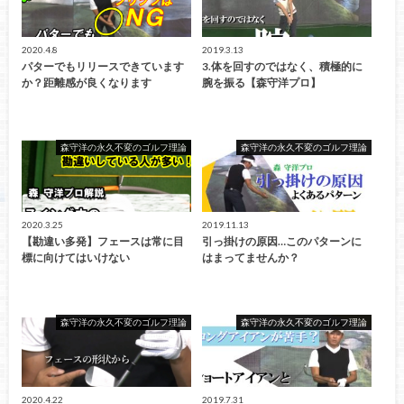
2020.4.8
2019.3.13
パターでもリリースできています
3.体を回すのではなく、積極的に
か？距離感が良くなります
腕を振る【森守洋プロ】
森守洋の永久不変のゴルフ理論
森守洋の永久不変のゴルフ理論
2020.3.25
2019.11.13
【勘違い多発】フェースは常に目
引っ掛けの原因…このパターンに
標に向けてはいけない
はまってませんか？
森守洋の永久不変のゴルフ理論
森守洋の永久不変のゴルフ理論
2020.4.22
2019.7.31