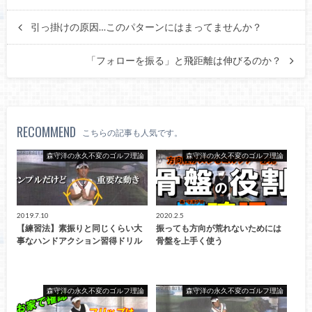
引っ掛けの原因…このパターンにはまってませんか？
「フォローを振る」と飛距離は伸びるのか？
RECOMMEND
こちらの記事も人気です。
森守洋の永久不変のゴルフ理論
森守洋の永久不変のゴルフ理論
2019.7.10
2020.2.5
【練習法】素振りと同じくらい大
振っても方向が荒れないためには
事なハンドアクション習得ドリル
骨盤を上手く使う
森守洋の永久不変のゴルフ理論
森守洋の永久不変のゴルフ理論