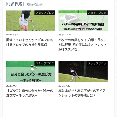
NEW POST
最新の記事
スタッフブログ
スタッフブログ
2021.12.8
2021.10.9
間違っていませんか？ゴルフにお
パターの特徴をタイプ(形・長さ)
けるドロップの方法と注意点
別に解説_初心者にはネオマレット
がオススメな…
スタッフブログ
スタッフブログ
2021.9.7
2021.7.20
【ゴルフ】自分に合ったパターの
左足上がりと左足下がりのアイア
選び方～ネック形状～
ンショットの攻略法とは？