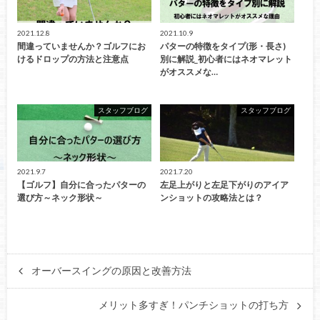
2021.12.8
2021.10.9
間違っていませんか？ゴルフにお
パターの特徴をタイプ(形・長さ)
けるドロップの方法と注意点
別に解説_初心者にはネオマレット
がオススメな…
スタッフブログ
スタッフブログ
2021.9.7
2021.7.20
【ゴルフ】自分に合ったパターの
左足上がりと左足下がりのアイア
選び方～ネック形状～
ンショットの攻略法とは？
オーバースイングの原因と改善方法
メリット多すぎ！パンチショットの打ち方