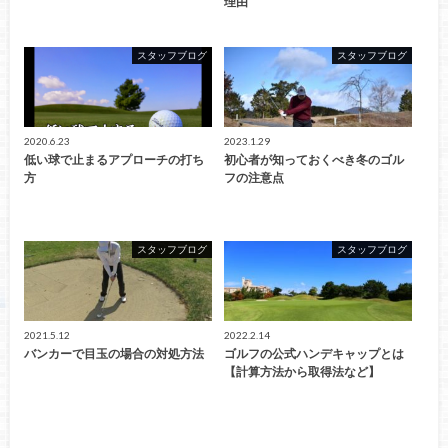
理由
スタッフブログ
スタッフブログ
2020.6.23
2023.1.29
低い球で止まるアプローチの打ち
初心者が知っておくべき冬のゴル
方
フの注意点
スタッフブログ
スタッフブログ
2021.5.12
2022.2.14
バンカーで目玉の場合の対処方法
ゴルフの公式ハンデキャップとは
【計算方法から取得法など】