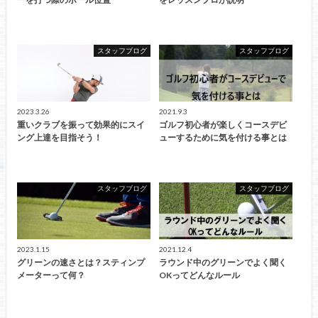
スタッフブログ
スタッフブログ
2023.3.26
2021.9.3
重いクラブを振って効果的にスイ
ゴルフ初心者が楽しくコースデビ
ング上達を目指そう！
ューするために気を付ける事とは
スタッフブログ
スタッフブログ
2023.1.15
2021.12.4
グリーンの速さとは？スティンプ
ラウンド中のグリーンでよく聞く
メーターって何？
OKってどんなルール