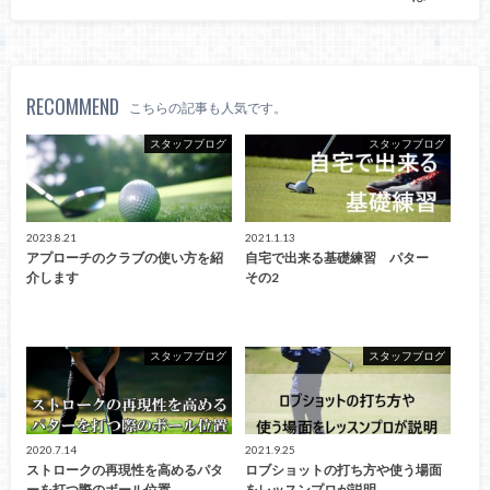
RECOMMEND
こちらの記事も人気です。
スタッフブログ
スタッフブログ
2023.8.21
2021.1.13
アプローチのクラブの使い方を紹
自宅で出来る基礎練習 パター
介します
その2
スタッフブログ
スタッフブログ
2020.7.14
2021.9.25
ストロークの再現性を高めるパタ
ロブショットの打ち方や使う場面
ーを打つ際のボール位置
をレッスンプロが説明