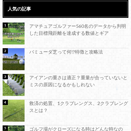
人気の記事
アマチュアゴルファー560名のデータから判明
した目標飛距離を達成する数値とギア
バミューダ芝って何!?特徴と攻略法
アイアンの重さは適正？重量が合っていないと
ミスの原因になるかもしれない
救済の処置、1クラブレングス、2クラブレング
スとは？
ゴルフ場がクローズになる時はどんな時なの