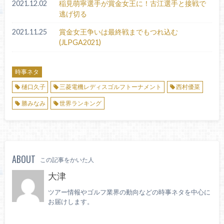
2021.12.02
稲見萌寧選手が賞金女王に！古江選手と接戦で
逃げ切る
2021.11.25
賞金女王争いは最終戦までもつれ込む
(JLPGA2021)
時事ネタ
樋口久子
三菱電機レディスゴルフトーナメント
西村優菜
勝みなみ
世界ランキング
ABOUT
この記事をかいた人
大津
ツアー情報やゴルフ業界の動向などの時事ネタを中心に
お届けします。