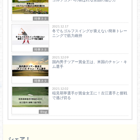
時事ネタ
2021.12.17
冬でもゴルフスイングが衰えない簡単トレー
ニングで筋力維持
時事ネタ
2021.12.09
国内男子ツアー賞金王は、米国のチャン・キ
ム選手
時事ネタ
2021.12.02
稲見萌寧選手が賞金女王に！古江選手と接戦
で逃げ切る
Blog
シェア！