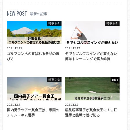
NEW POST
最新の記事
時事ネタ
時事ネタ
2021.12.23
2021.12.17
ゴルフコンペの喜ばれる景品の選
冬でもゴルフスイングが衰えない
び方
簡単トレーニングで筋力維持
時事ネタ
Blog
2021.12.9
2021.12.2
国内男子ツアー賞金王は、米国の
稲見萌寧選手が賞金女王に！古江
チャン・キム選手
選手と接戦で逃げ切る