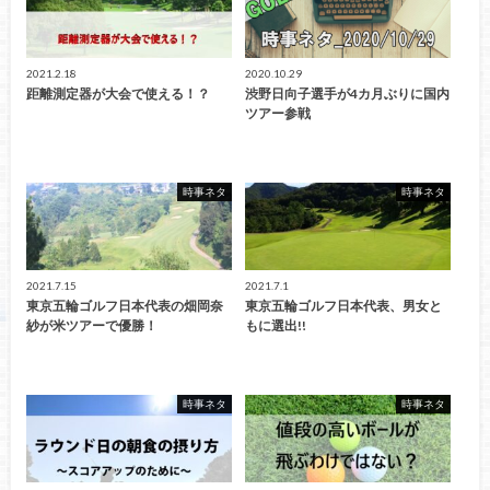
2021.2.18
2020.10.29
距離測定器が大会で使える！？
渋野日向子選手が4カ月ぶりに国内
ツアー参戦
時事ネタ
時事ネタ
2021.7.15
2021.7.1
東京五輪ゴルフ日本代表の畑岡奈
東京五輪ゴルフ日本代表、男女と
紗が米ツアーで優勝！
もに選出!!
時事ネタ
時事ネタ