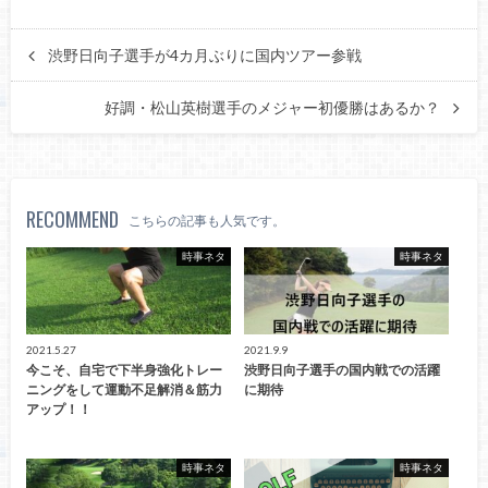
渋野日向子選手が4カ月ぶりに国内ツアー参戦
好調・松山英樹選手のメジャー初優勝はあるか？
RECOMMEND
こちらの記事も人気です。
時事ネタ
時事ネタ
2021.5.27
2021.9.9
今こそ、自宅で下半身強化トレー
渋野日向子選手の国内戦での活躍
ニングをして運動不足解消＆筋力
に期待
アップ！！
時事ネタ
時事ネタ