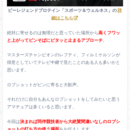
ビーレジェンドプロテイン「スポーツ＆ウェルネス」の
詳
細はこちら
絶対に寄せるのは無理だと思っていた場所から
高くフワッ
と上がってピンそばにピタッと止まるアプローチ
。
マスターズチャンピオンのレフティ、フィルミケルソンが
得意としていてテレビ中継で見たことのある人も多いかと
思います。
ロブショットがピンに寄ると大歓声。
それだけに自分もあんなロブショットをしてみたいと思う
アマチュアは多くいると思います。
今回は
決まれば同伴競技者から大絶賛間違いなしのロブシ
ョットの打ち方や使う場面
をお伝えします。