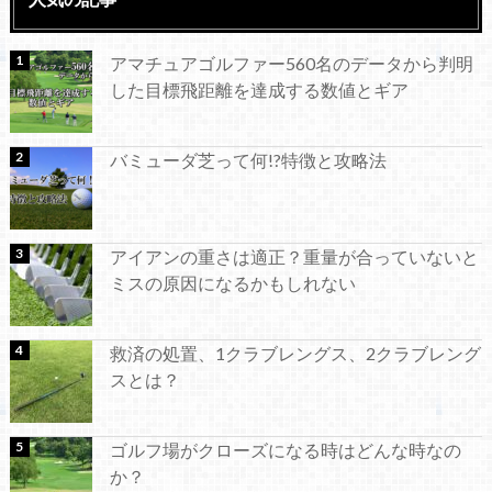
アマチュアゴルファー560名のデータから判明
した目標飛距離を達成する数値とギア
バミューダ芝って何!?特徴と攻略法
アイアンの重さは適正？重量が合っていないと
ミスの原因になるかもしれない
救済の処置、1クラブレングス、2クラブレング
スとは？
ゴルフ場がクローズになる時はどんな時なの
か？