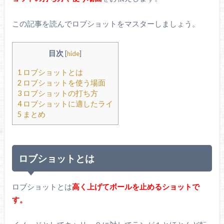
この記事を読んでロブショットをマスターしましょう。
目次
[
hide
]
1
ロブショットとは
2
ロブショットを使う場面
3
ロブショットの打ち方
4
ロブショットに適したライ
5
まとめ
ロブショットとは
ロブショットとは
高く上げてボールを止めるショットで
す。